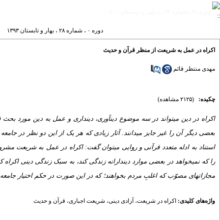
دوره ۲۱، شماره ۴۳ - ( پاییز و زمستان ۱۴۰۰ )
دوره ۰ ، شماره ۲۸ ، بهار و تابستان ۱۳۹۳
اکراه در عمل به شریعت از منظر قرآن و حدیث
مهدی منتظر قائم
چکیده:
(۲۱۲۵ مشاهده)
اکراه در دین می­تواند در سه موضوع دین­آوری، دین­داری و عمل به دین مورد بحث 
بعضی دیگر آن را غیر جایز می­دانند. آثار زیادی که هر یک از این دو نظر در جام
استناد به ادله متعدد قرآنی و روایی می­توان گفت: اکراه در عمل به شریعت م
را که نمی­خواهد در بعضی موارد دین­دارانه زندگی کند، به سبک زندگی دینی اکراه کن
مجازات­های مصوّب که اغلبِ مردم بخواهند؛ که در این صورت در حکم اختیار جامعه
واژه‌های کلیدی:
اکراه در شریعت
،
آزادی دینی
،
شریعت اجباری
،
قرآن و حدیث