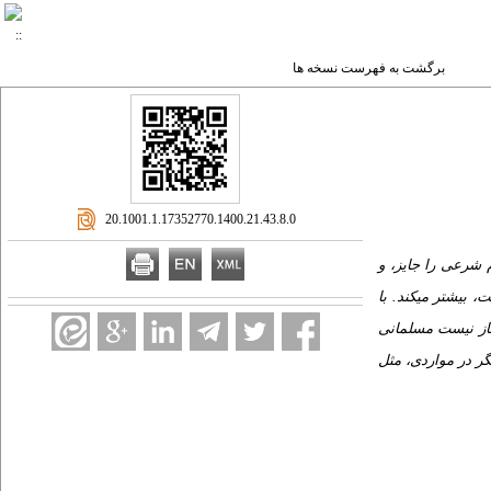
برگشت به فهرست نسخه ها
‎ 20.1001.1.17352770.1400.21.43.8.0
م شرعی را جایز، و
 بیشتر می­کند. با
جاز نیست مسلمانی
مگر در مواردی، مثل