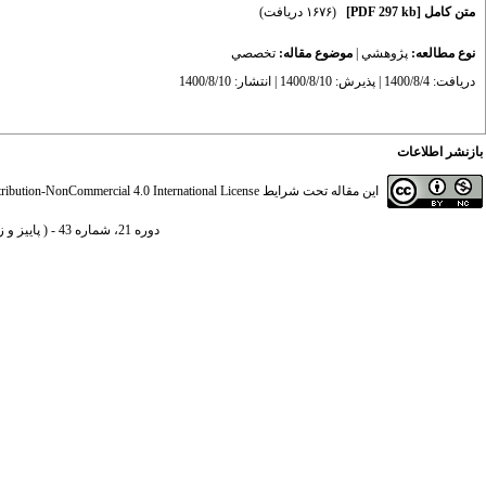
متن کامل
[PDF 297 kb]
(۱۶۷۶ دریافت)
نوع مطالعه:
پژوهشي
|
موضوع مقاله:
تخصصي
دریافت: 1400/8/4 | پذیرش: 1400/8/10 | انتشار: 1400/8/10
بازنشر اطلاعات
این مقاله تحت شرایط
ibution-NonCommercial 4.0 International License
دوره 21، شماره 43 - ( پاییز و زمستان 1400 )