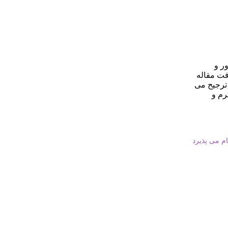
ر و
افت مقاله
ترجیح می
رم و
ام می پذیرد