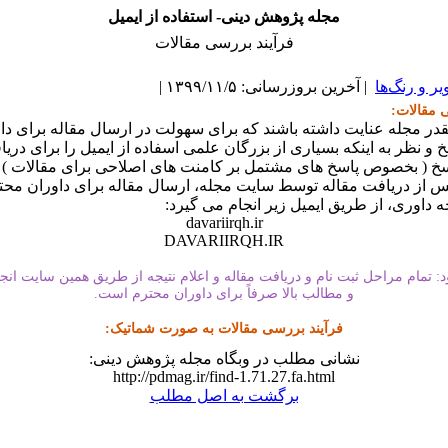
مجله پژوهش دینی- استفاده از ایمیل
فرآیند بررسی مقالات
یر و رنگ‌ها
| آخرین بروزرسانی: ۱۳۹۹/۱۱/۵ |
 مقالات:
قدر مجله عنایت داشته باشند که برای سهولت در ارسال مقاله برای داو
 و نظر به اینکه بسیاری از بزرگان علمی اسفاده از ایمیل را برای دری
سخ ( بخصوص پاسخ های مشتمل بر کامنت های اصلاحی برای مقالات ) 
پس از دریافت مقاله توسط سایت مجله، ارسال مقاله برای داوران محت
ه داوری، از طریق ایمیل زیر انجام می گیرد:
davariirqh.ir
DAVARIIRQH.IR
: تمام مراحل ثبت نام و دریافت مقاله و اعلام نتیجه از طریق همین سایت انج
و مطالب بالا صرفاً برای داوران محترم است.
فرآیند بررسی مقالات به صورت شماتیک:
نشانی مطلب در وبگاه مجله پژوهش دینی:
http://pdmag.ir/find-1.71.27.fa.html
برگشت به اصل مطلب