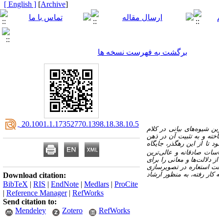
[ English ]
]
Archive
[
برگشت به فهرست نسخه ها
‎ 20.1001.1.17352770.1398.18.38.10.5
ن شیوه‌های بیانی در کلام
خته و به تثبیت آن در ذهن
تا از این رهگذر، جایگاه
ات صادقانه و عالی‌ترین
دلالت‌ها و معانی را برای
عت استعاره در تصویرسازی
کار رفته، به منظور ارشاد
Download citation:
BibTeX
|
RIS
|
EndNote
|
Medlars
|
ProCite
|
Reference Manager
|
RefWorks
Send citation to:
Mendeley
Zotero
RefWorks