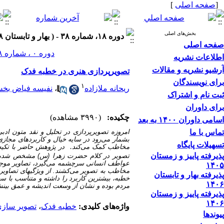
[
صفحه اصلی
]
بخش‌های اصلی
دوره ۱۸، شماره ۳۸ - ( بهار و تابستان ۱۳۹۸ )
صفحه اصلی
دوره ۰ ، شماره ۲۸ ، بهار و تابستان ۱۳۹۳
اطلاعات نشریه
آرشیو نشریه و مقالات
تصویرپردازی هنری در خطبه فدک
برای نویسندگان
۱
ریحانه ملازاده
،
نفیسه فیاض بخ
ثبت نام و اشتراک
برای داوران
چکیده:
(۳۹۹۰ مشاهده)
اسامی داوران ۱۴۰۰ به بعد
تماس با ما
امروزه تصویرپردازی در تحلیل و نقد متون ادبی
بشمار می‌رود در سایه خیال و کاربردهای مجازی 
تسهیلات پایگاه
مخاطب کمک می‌کند
در پژوهش حاضر با تکیه 
.
پذیرفته پاییز و زمستان
تصویر در کلام حضرت زهرا (س) مشخص شده و و
عواطف انسانی سرچشمه می‌گیرد، تصاویر موجود در
۱۴۰۵
مخاطب به تصویر می‌کشند. از ویژگیهای تصاویر
پذیرفته بهار و تابستان
خطبه، بیشترین کاربرد را داشته و متناسب با سط
۱۴۰۶
مردم بوده و نشان از وسعت اندیشه و عمق بی
پذیرفته پاییز و زمستان
۱۴۰۶
واژه‌های کلیدی:
خطبه فدک
،
تصویر سازی
پیوندها