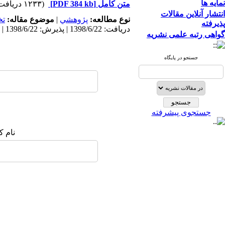
نمایه ها
متن کامل
[PDF 384 kb]
(۱۲۳۳ دریافت)
انتشار آنلاین مقالات
نوع مطالعه:
پژوهشي
|
موضوع مقاله:
ت
پذیرفته
دریافت: 1398/6/22 | پذیرش: 1398/6/22 | انتشار: 1398/6/22
گواهی رتبه علمی نشریه
جستجو در پایگاه
جستجوی پیشرفته
نام ک