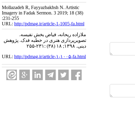
Mollazadeh R, Fayyazbakhsh N. Artistic
Imagery in Fadak Sermon. 3 2019; 18 (38)
:231-255
URL:
http://pdmag.ir/article-1-1005-fa.html
ملازاده ریحانه، فیاض بخش نفیسه.
تصویرپردازی هنری در خطبه فدک. پژوهش
دینی. ۱۳۹۸; ۱۸ (۳۸) :۲۳۱-۲۵۵
URL:
http://pdmag.ir/article-۱-۱۰۰۵-fa.html