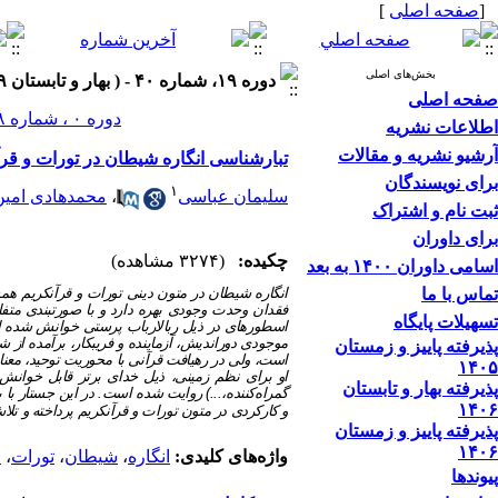
[
صفحه اصلی
]
بخش‌های اصلی
دوره ۱۹، شماره ۴۰ - ( بهار و تابستان ۱۳۹۹ )
صفحه اصلی
دوره ۰ ، شماره ۲۸ ، بهار و تابستان ۱۳۹۳
اطلاعات نشریه
آرشیو نشریه و مقالات
تبارشناسی انگاره شیطان در تورات و قر
برای نویسندگان
۱
سلیمان عباسی
،
محمدهادی امین
ثبت نام و اشتراک
برای داوران
چکیده:
(۳۲۷۴ مشاهده)
اسامی داوران ۱۴۰۰ به بعد
تماس با ما
انگاره شیطان در متون دینی تورات و قرآن­کریم هم
فقدان وحدت وجودی بهره دارد و با صورت­بندی متف
تسهیلات پایگاه
اسطوره­ای در ذیل رب­الارباب پرستی خوانش شده اس
موجودی دوراندیش، آزماینده و فریبکار، برآمده از شی
پذیرفته پاییز و زمستان
است، ولی در رهیافت قرآنی با محوریت توحید، معنای
۱۴۰۵
او برای نظم زمینی، ذیل خدای برتر قابل خوانش ا
پذیرفته بهار و تابستان
گمراه
کننده،...) روایت شده است. در این جستار با 
۱۴۰۶
و کارکردی در متون تورات و قرآن­کریم پرداخته و تل
پذیرفته پاییز و زمستان
۱۴۰۶
واژه‌های کلیدی:
انگاره
،
شیطان
،
تورات
،
ق
پیوندها