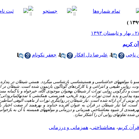
آن کریم
 ناجی
،
علیرضا دل افکار
،
جعفر نکونام
سو با مولفه­های خداشناسی و هستی­شناسی بازشناسی می­گردد. هستی شیطان در پنداره ر
اوت، روایی طبیعی و انتزاعی و با کارکردهای گوناگون بازنمون شده است. شیطان در ان
ت و دگرگونی روایی تورات از شیطان به­عنوان موجودی آگاه، خیرخواه و با گمانه مستق
وه پیدایی و پدید آمدن تورات در روند تاریخی، همزیستی، همکنشی با تمدن­ها(میان­رودانی) و
 نوینی از آن ارائه شده است. تبار شیطان در روایتگری تورات از ماهیت الوهی اساطیری 
ست، اما تبار شیطان در قرآن به عنوان آفریده خداوند و بهره­مند از صفت اختیار ب
بهره­مندی از شیوه معناشناختی هم­زمانی و درزمانی و مولفه­های همبسته با آن به بازخو
اش شده تفاوتهای روایی آن را آشکار سازد.
رآن کریم
،
معناشناختی
،
همزمانی و درزمانی