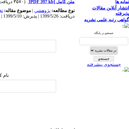
نمایه ها
متن کامل
[PDF 397 kb]
(۳۵۷۰ دریافت)
انتشار آنلاین مقالات
نوع مطالعه:
پژوهشي
|
موضوع مقاله:
ت
پذیرفته
دریافت: 1399/5/26 | پذیرش: 1399/5/10 | انتشار: 1399/5/10
گواهی رتبه علمی نشریه
جستجو در پایگاه
جستجوی پیشرفته
نام ک