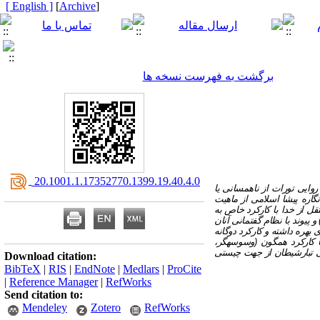
[ English ]
]
Archive
[
برگشت به فهرست نسخه ها
‎ 20.1001.1.17352770.1399.19.40.4.0
وایی تورات از ناهمسانی یا
گاره پیشا اسلامی از ماهیت
ل از خدا با کارکرد خاص به
 پیوند با نظام گفتمانی آنان
بهره داشته و کارکرد دوگانه
ا کارکرد همگون (وسوسه­گر،
انی تبارشیطان از جهت چیستی
Download citation:
BibTeX
|
RIS
|
EndNote
|
Medlars
|
ProCite
|
Reference Manager
|
RefWorks
Send citation to:
Mendeley
Zotero
RefWorks