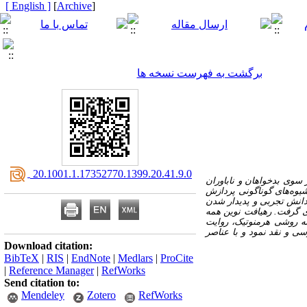
[ English ]
]
Archive
[
برگشت به فهرست نسخه ها
‎ 20.1001.1.17352770.1399.20.41.9.0
ز سوی بدخواهان و ناباوران
ا شیوه‌های گوناگونی پردازش
 دانش تجربی و پدیدار شدن
ای گرفت. رهیافت نوین همه
نه روشی هرمنوتیک، روایت
ی و نقد نمود و با عناصر
Download citation:
BibTeX
|
RIS
|
EndNote
|
Medlars
|
ProCite
|
Reference Manager
|
RefWorks
Send citation to:
Mendeley
Zotero
RefWorks