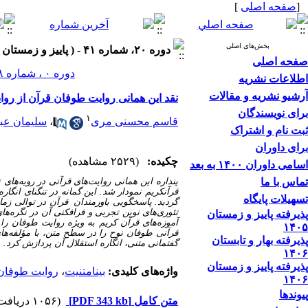
[
صفحه اصلی
]
بخش‌های اصلی
دوره ۲۰، شماره ۴۱ - ( پاییز و زمستان ۱۳۹۹ )
صفحه اصلی
دوره ۰ ، شماره ۲۸ ، بهار و تابستان ۱۳۹۳
اطلاعات نشریه
آرشیو نشریه و مقالات
نقد این همانی روایت طوفان قرآن از روا
برای نویسندگان
۱
قاسم محسنی مری
،
سلیمان عب
ثبت نام و اشتراک
برای داوران
چکیده:
(۲۵۲۹ مشاهده)
اسامی داوران ۱۴۰۰ به بعد
تماس با ما
پنداره این همانی روایت‌های قرآنی در رویه‌های 
قرآن­کریم نمودار شد. این گمانه در تنگنای انگار
تسهیلات پایگاه
گردید. پاسخگویی باورمندان قرآن در توالی زما
تئوری‌های نوین تجربی و فرافکنی آن در نگره‌ها
پذیرفته پاییز و زمستان
آموزه‌های قرآن کریم به ویژه روایت طوفان را
۱۴۰۵
قرآنی طوفان نوح را در سطح متن، با مؤلفه‌ها
پذیرفته بهار و تابستان
گفتمانی متنی، انگاره استقلال آن پردازش کرد.
۱۴۰۶
پذیرفته پاییز و زمستان
واژه‌های کلیدی:
بینامتنیت
،
روایت طوفان
۱۴۰۶
پیوندها
متن کامل
[PDF 343 kb]
(۱۰۵۶ دریافت)