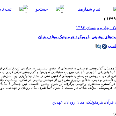
یت‌های پیشینی با رویکرد هرمنوتیک مؤلف بنیان
اسی
ناهمسان گزاره‌های توصیفی و توصیه‌ای از متون پیشینی، در درازنای تاریخ اسلام ا
ه ایدئولوژیکی ناباوران باهدف بی­هویت نمایاندن آموزه­ها و گزاره‌های قرآن کریم، ب
نی، از جهت روشی همبسته با شیوه­ای ادعایی آنان از سنخ ایدئولوژی بود. خیزش
ی فلسفی و دینی، ادعای برگیری متن دین از نوشتار پیشینی در انگاره بینامتنیت ج
 در گستره ساختاری و فهمی برگرفته از متون پیشین دانست. این جستار با ساما
ی هرمنوتیکی مؤلف بنیان، در نسبت با متون اساطیری میان رودان و عهدینی، بررس
 قرآن
،
هرمنوتیک
،
میان رودان
،
عهدین