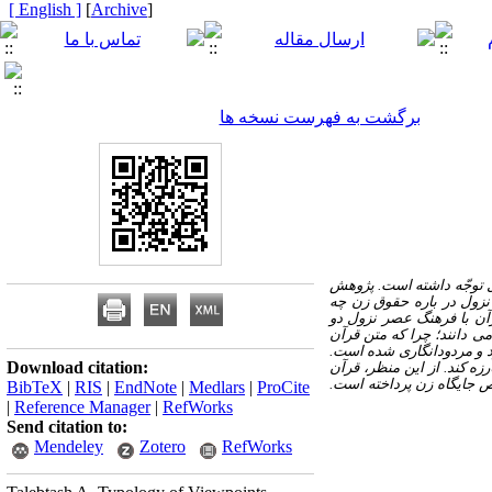
[ English ]
]
Archive
[
برگشت به فهرست نسخه ها
ل توجّه داشته است. پژوهش
زول در باره حقوق زن چه
رآن با فرهنگ عصر نزول دو
می دانند؛ چرا که متن قرآن
و مردود‌‌انگاری شده است.
Download citation:
ه کند. از این منظر، قرآن
ص جایگاه زن پرداخته است.
BibTeX
|
RIS
|
EndNote
|
Medlars
|
ProCite
|
Reference Manager
|
RefWorks
Send citation to:
Mendeley
Zotero
RefWorks