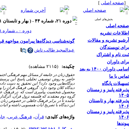
[
صفحه اصلی
]
بخش‌های اصلی
دوره ۲۱، شماره ۴۴ - ( بهار و تابستان ۱۴۰۱ )
صفحه اصلی
دوره ۰ ، شماره ۲۸ ، بهار و تابستان ۱۳۹۳
اطلاعات نشریه
آرشیو نشریه و مقالات
گونه‌شناسی دیدگاه‌ها پیرامون مواجهه 
برای نویسندگان
عبدالمجید طالب تاش
ثبت نام و اشتراک
برای داوران
چکیده:
(۲۱۱۵ مشاهده)
اسامی داوران ۱۴۰۰ به بعد
حقوق زنان در جامعه از مسائل مهم فرهنگی اجتم
تماس با ما
حاضر به روش توصیفی تحلیلی پاسخ این پرسش 
تسهیلات پایگاه
دیدگاه‌هایی وجود دارد؟ این تحقیق به دست داد
دیدگاه کلان وجود دارد: گروهی فرهنگ قرآن را و
پذیرفته پاییز و زمستان
محصول شخصیت پیامبری است که در فرهنگ عربی تک
۱۴۰۵
گروه دوم معتقدند که فلسفه نزول قرآن، اثر‌گذا
پذیرفته بهار و تابستان
نیامده تا در برابر فرهنگ جاهلی در خصوص زنان 
این دیدگاه با تصریح آیات همسویی داشته و اثبا
۱۴۰۶
پذیرفته پاییز و زمستان
واژه‌های کلیدی:
قرآن
،
فرهنگ عربی
،
جای
۱۴۰۶
پیوندها