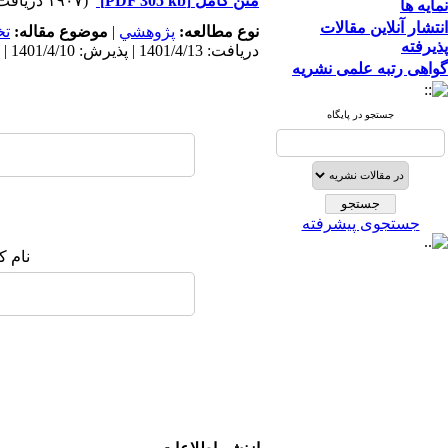
متن کامل
[PDF 305 kb]
(۱۹۰۷ دریافت)
نمایه ها
انتشار آنلاین مقالات
نوع مطالعه:
پژوهشي
|
موضوع مقاله:
ت
پذیرفته
دریافت: 1401/4/13 | پذیرش: 1401/4/10 | انتشار: 1401/4/10
گواهی رتبه علمی نشریه
جستجو در پایگاه
جستجوی پیشرفته
نام ک