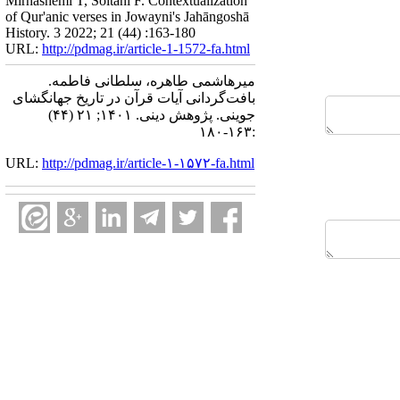
Mirhashemi T, Soltani F. Contextualization
of Qur'anic verses in Jowayni's Jahāngoshā
History. 3 2022; 21 (44) :163-180
URL:
http://pdmag.ir/article-1-1572-fa.html
میرهاشمی طاهره، سلطانی فاطمه.
بافت‌گردانی آیات قرآن در تاریخ جهانگشای
جوینی. پژوهش دینی. ۱۴۰۱; ۲۱ (۴۴)
:۱۶۳-۱۸۰
URL:
http://pdmag.ir/article-۱-۱۵۷۲-fa.html