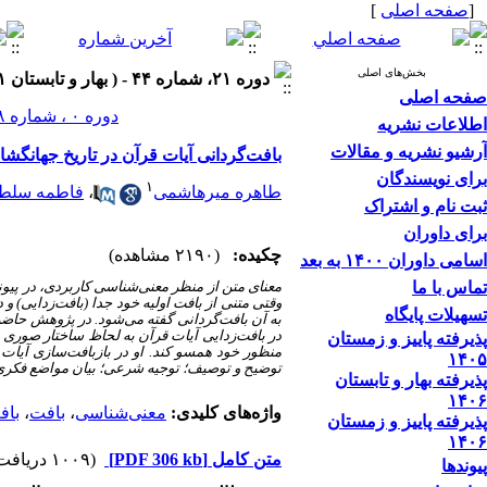
[
صفحه اصلی
]
بخش‌های اصلی
دوره ۲۱، شماره ۴۴ - ( بهار و تابستان ۱۴۰۱ )
صفحه اصلی
دوره ۰ ، شماره ۲۸ ، بهار و تابستان ۱۳۹۳
اطلاعات نشریه
آرشیو نشریه و مقالات
بافت‌گردانی آیات قرآن در تاریخ جهانگش
برای نویسندگان
۱
طاهره میرهاشمی
،
فاطمه سلطا
ثبت نام و اشتراک
برای داوران
چکیده:
(۲۱۹۰ مشاهده)
اسامی داوران ۱۴۰۰ به بعد
تماس با ما
معنای متن از منظر معنی‌شناسی کاربردی، در پیون
وقتی متنی از بافت اولیه خود جدا (بافت‌زدایی) و
تسهیلات پایگاه
به آن بافت‌گردانی گفته می‌شود. در پژوهش حاض
در بافت‌زدایی آیات قرآن به لحاظ ساختار صوری بی
پذیرفته پاییز و زمستان
منظور خود همسو کند. او در بازبافت‌سازی آیات ا
۱۴۰۵
توضیح و توصیف؛ توجیه شرعی؛ بیان مواضع فکری خ
پذیرفته بهار و تابستان
۱۴۰۶
واژه‌های کلیدی:
معنی‌شناسی
،
بافت
،
باف
پذیرفته پاییز و زمستان
۱۴۰۶
متن کامل
[PDF 306 kb]
(۱۰۰۹ دریافت)
پیوندها