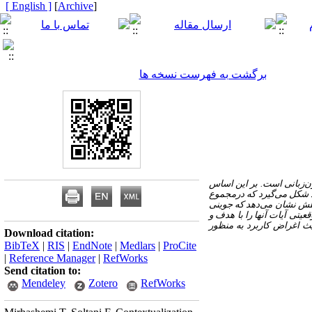
[ English ]
]
Archive
[
برگشت به فهرست نسخه ها
ون‌زبانی است. بر این اساس
دید شکل می‌گیرد که درمجموع
وهش نشان می‌دهد که جوینی
یتی آیات آنها را با هدف و
حیث اغراض کاربرد به منظور
Download citation:
BibTeX
|
RIS
|
EndNote
|
Medlars
|
ProCite
|
Reference Manager
|
RefWorks
Send citation to:
Mendeley
Zotero
RefWorks