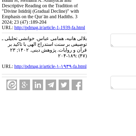
Balali H, Hemami A. Analytical and
Descriptive Reading on the Tradition of
"Divine Istidrāj (Gradual Decline)" with
Emphasis on the Qurʾān and Hadiths. 3
2024; 23 (47) :189-204
URL:
http://pdmag.ir/article-1-1939-fa.html
بلالی هانیه، همامی عباس. خوانشی تحلیلی ـ
توصیفی بر سنت استدراج الهی با تاکید بر
قرآن و روایات. پژوهش دینی. ۱۴۰۲; ۲۳
(۴۷) :۱۸۹-۲۰۴
URL:
http://pdmag.ir/article-۱-۱۹۳۹-fa.html