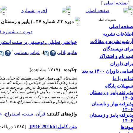
[
صفحه اصلی
]
بخش‌های اصلی
دوره ۲۳، شماره ۴۷ - ( پاییز و زمستان ۱۴۰۲ )
صفحه اصلی
دوره ۰ ، شماره ۲۸ ، بهار و تابستان ۱۳۹۳
اطلاعات نشریه
آرشیو نشریه و مقالات
خوانشی تحلیلی ـ توصیفی بر سنت استدراج 
برای نویسندگان
۱
هانیه بلالی
،
عباس همامی
ثبت نام و اشتراک
برای داوران
چکیده:
(۱۷۱۷ مشاهده)
اسامی داوران ۱۴۰۰ به بعد
تماس با ما
سنت
های الهی همان قوانینی هستند که خدای متع
و تمدن‌های گذشته، از حوادثی یاد می‌کند که به
تسهیلات پایگاه
استدراج
به معنای سقوط تدریجی و مرحله به مر
تحقق این سنت معلول عواملی است که ارتباط زیا
پذیرفته پاییز و زمستان
گرایش به معنویت و حرکت به سوی تمدن مطلوب ر
۱۴۰۵
درباره عوامل و فلسفه سنت استدراج، هدف اصلی
پذیرفته بهار و تابستان
۱۴۰۶
واژه‌های کلیدی:
قرآن
،
سنت
،
استدراج
،
ع
پذیرفته پاییز و زمستان
۱۴۰۶
متن کامل
[PDF 292 kb]
(۱۲۸۵ دریافت)
پیوندها