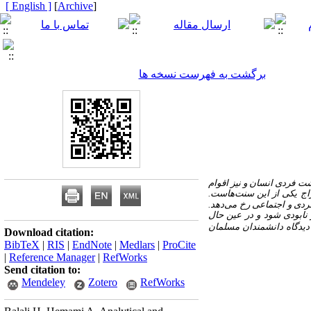
[ English ]
]
Archive
[
برگشت به فهرست نسخه ها
ت فردی انسان و نیز اقوام
دراج یکی از این سنت‌هاست.
دی و اجتماعی رخ می‌دهد.
 نابودی شود و در عین حال
 دیدگاه دانشمندان مسلمان
Download citation:
BibTeX
|
RIS
|
EndNote
|
Medlars
|
ProCite
|
Reference Manager
|
RefWorks
Send citation to:
Mendeley
Zotero
RefWorks