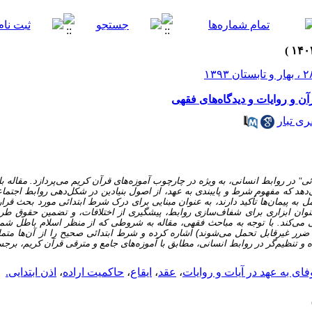
ن و روایات و دیدگاه‌های فقهی
ی تبار
ئی
"
در روابط انسانی، به ویژه در چارچوب آموزه‌های قرآن کریم می‌پردازد. مقاله‌ با 
‌دهد که مفهوم شرط و پایبندی به عهد، از اصول بنیادین در شکل‌دهی روابط اجتم
ل به پیمان‌ها تأکید دارند، به عنوان مبنایی برای درک شرط ابتدائی مورد بحث قرا
 عنوان ابزاری برای شفاف‌سازی روابط، پیشگیری از اختلافات، و تضمین حقوق طرف
 می‌کند. با توجه به مباحث فقهی، مقاله به شروطی که از منظر اسلام باطل شم
 غیرقابل تحمل می‌شوند) اشاره کرده و شرط ابتدائی صحیح را از آن‌ها متمایز
و تنظیم‌گر در روابط انسانی، مطابق با آموزه‌های جامع و مترقی قرآن کریم، برجس
فای به عهد در آیات و روایات
،
عقد
،
ایقاع
،
حاکمیت اراده
،
اذن ابتدایی.