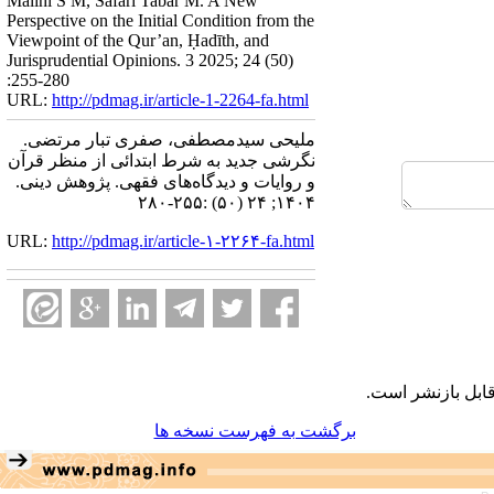
Malihi S M, Safari Tabar M. A New
Perspective on the Initial Condition from the
Viewpoint of the Qur’an, Ḥadīth, and
Jurisprudential Opinions. 3 2025; 24 (50)
:255-280
URL:
http://pdmag.ir/article-1-2264-fa.html
ملیحی سیدمصطفی، صفری تبار مرتضی.
نگرشی جدید به شرط ابتدائی از منظر قرآن
و روایات و دیدگاه‌های فقهی. پژوهش دینی.
۱۴۰۴; ۲۴ (۵۰) :۲۵۵-۲۸۰
URL:
http://pdmag.ir/article-۱-۲۲۶۴-fa.html
ابل بازنشر است.
برگشت به فهرست نسخه ها