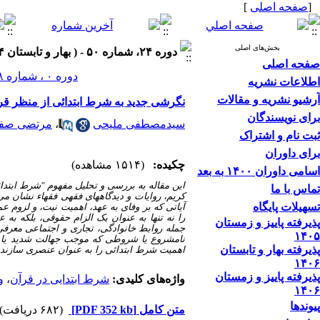
[
صفحه اصلی
]
بخش‌های اصلی
دوره ۲۴، شماره ۵۰ - ( بهار و تابستان ۱۴۰۴ )
صفحه اصلی
دوره ۰ ، شماره ۲۸ ، بهار و تابستان ۱۳۹۳
اطلاعات نشریه
آرشیو نشریه و مقالات
نگرشی جدید به شرط ابتدائی از منظر قرآ
برای نویسندگان
سیدمصطفی ملیحی
،
مرتضی صفر
ثبت نام و اشتراک
برای داوران
چکیده:
(۱۵۱۴ مشاهده)
اسامی داوران ۱۴۰۰ به بعد
این مقاله به بررسی و تحلیل مفهوم
"
شرط ابتدا
تماس با ما
کریم، روایات و دیدگاههای فقهی فقهاء نشان می
تسهیلات پایگاه
آیاتی که بر وفای به عهد، اهمیت نیت، و لزوم عم
را نه تنها به عنوان یک الزام حقوقی، بلکه به
پذیرفته پاییز و زمستان
جمله روابط خانوادگی، تجاری و اجتماعی معرفی
۱۴۰۵
نامشروع یا شروطی که موجب جهالت شدید یا ضرر
پذیرفته بهار و تابستان
اهمیت شرط ابتدائی را به عنوان عنصری سازنده 
۱۴۰۶
پذیرفته پاییز و زمستان
واژه‌های کلیدی:
شرط ابتدایی در قرآن
،
و
۱۴۰۶
پیوندها
متن کامل
[PDF 352 kb]
(۶۸۲ دریافت)