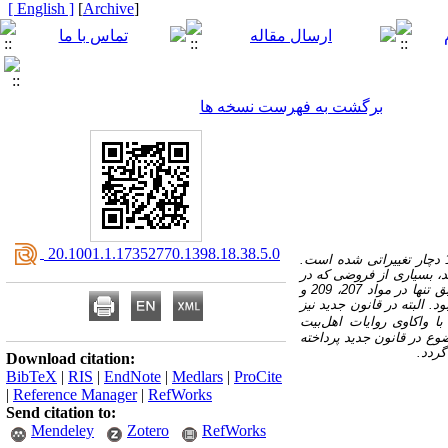
[ English ]
]
Archive
[
برگشت به فهرست نسخه ها
‎ 20.1001.1.17352770.1398.18.38.5.0
قانون مجازات اسلامی مصوب 1392 در موضوع کفائت جانی و مجنی‌علیه در دین، نسبت به قانون مجازات اسلامی مصوب 1370 دچار تغییراتی شده است.
مات قانون سابق در این موضوع بوده و به همین دلیل در مواد 301، 310 و 311 قانون جدید، بسیاری از فروضی که در
قانون سابق مغفول مانده بود، مورد توجه قرار گرفته و به صراحت در خصوص آنها تعیین تکلیف شده است در حالی‌که قانون سابق تنها در مواد 207، 209 و
. البته در قانون جدید نیز
 واکاوی روایات اهل‌بیت
وع در قانون جدید پرداخته
گردد.
Download citation:
BibTeX
|
RIS
|
EndNote
|
Medlars
|
ProCite
|
Reference Manager
|
RefWorks
Send citation to:
Mendeley
Zotero
RefWorks