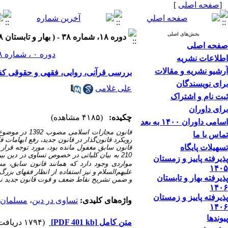
[
صفحه اصلی
]
بخش‌های اصلی
دوره ۱۸، شماره ۳۸ - ( بهار و تابستان ۱۳۹۸ )
صفحه اصلی
دوره ۰ ، شماره ۲۸ ، بهار و تابستان ۱۳۹۳
اطلاعات نشریه
آرشیو نشریه و مقالات
بررسی قرآنی، روایی، فقهی و حقوقی کفائت در 
برای نویسندگان
علی غلامی
ثبت نام و اشتراک
برای داوران
چکیده:
(۴۱۸۵ مشاهده)
اسامی داوران ۱۴۰۰ به بعد
تماس با ما
تسهیلات پایگاه
210 به بیان کلیاتی در خصوص تساوی در دین بی
پذیرفته پاییز و زمستان
مواردی وجود دارد
که همانند قانون سابق، م
۱۴۰۵
علیهم‌السلام و نیز استفاده از انظار فقهای بز
پذیرفته بهار و تابستان
و ضمن تشریح نقاط ضعف و قوت قانون جدید نس
۱۴۰۶
پذیرفته پاییز و زمستان
واژه‌های کلیدی:
تساوی در دین
،
مسلمان
۱۴۰۶
پیوندها
متن کامل
[PDF 401 kb]
(۱۷۹۴ دریافت)