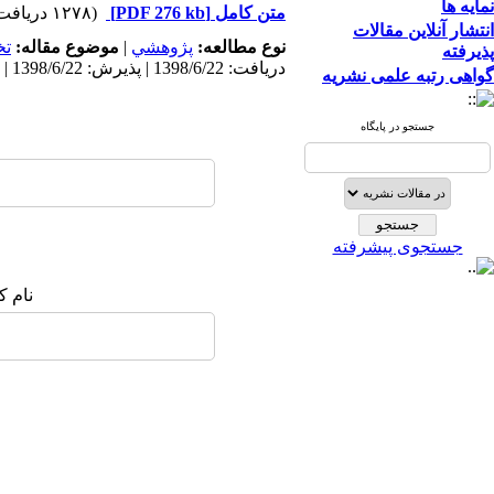
نمایه ها
متن کامل
[PDF 276 kb]
(۱۲۷۸ دریافت)
انتشار آنلاین مقالات
نوع مطالعه:
پژوهشي
|
موضوع مقاله:
ت
پذیرفته
دریافت: 1398/6/22 | پذیرش: 1398/6/22 | انتشار: 1398/6/22
گواهی رتبه علمی نشریه
جستجو در پایگاه
جستجوی پیشرفته
نام ک