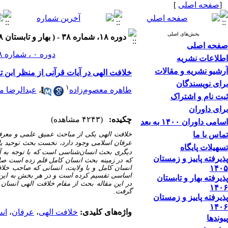
[
صفحه اصلی
]
بخش‌های اصلی
دوره ۱۸، شماره ۳۸ - ( بهار و تابستان ۱۳۹۸ )
صفحه اصلی
دوره ۰ ، شماره ۲۸ ، بهار و تابستان ۱۳۹۳
اطلاعات نشریه
آرشیو نشریه و مقالات
خلافت الهی در آیات قرآنی از منظر ابن 
برای نویسندگان
۱
طاهره معصوم‌زاده
،
عبدالرضا 
ثبت نام و اشتراک
برای داوران
چکیده:
(۴۲۴۳ مشاهده)
اسامی داوران ۱۴۰۰ به بعد
تماس با ما
خلافت الهی یکی از مباحث عمیق علمی و معرفت
عرفان اسلامی وجود دارد، نخست بحث توحید یا
تسهیلات پایگاه
دیگری بحث انسان‌شناسی است که با توجه به آ
پذیرفته پاییز و زمستان
که در زمینه بحث انسان کامل قلم زده است صائن
۱۴۰۵
انسان کامل و با ولایت، انسانی که صاحب خلا
اساسی تقسیم کرده است و در هر بخش به این 
پذیرفته بهار و تابستان
در این مقاله بحث از مقام خلافت الهی انسان با
۱۴۰۶
گرفت.
پذیرفته پاییز و زمستان
۱۴۰۶
واژه‌های کلیدی:
خلافت الهی
،
عرفان
،
ان
پیوندها