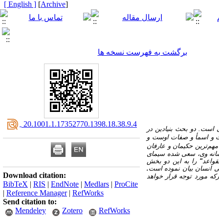
[ English ]
]
Archive
[
برگشت به فهرست نسخه ها
‎ 20.1001.1.17352770.1398.18.38.9.4
 است. دو بحث بنیادین در
 و اسمأ و صفات اوست و
مهم‌ترین حکیمان و عارفان
ناسانه وی، سعی شده سیمای
قواعد
"
را به این دو بخش
ی انسان بیان نموده است
.
Download citation:
رکه مورد توجه قرار خواهد
BibTeX
|
RIS
|
EndNote
|
Medlars
|
ProCite
|
Reference Manager
|
RefWorks
Send citation to:
Mendeley
Zotero
RefWorks