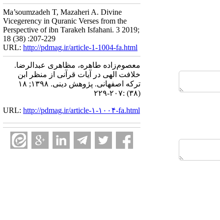
Ma’soumzadeh T, Mazaheri A. Divine
Vicegerency in Quranic Verses from the
Perspective of ibn Tarakeh Isfahani. 3 2019;
18 (38) :207-229
URL:
http://pdmag.ir/article-1-1004-fa.html
معصوم‌زاده طاهره، مظاهری عبدالرضا.
خلافت الهی در آیات قرآنی از منظر ابن
ترکه اصفهانی. پژوهش دینی. ۱۳۹۸; ۱۸
(۳۸) :۲۰۷-۲۲۹
URL:
http://pdmag.ir/article-۱-۱۰۰۴-fa.html