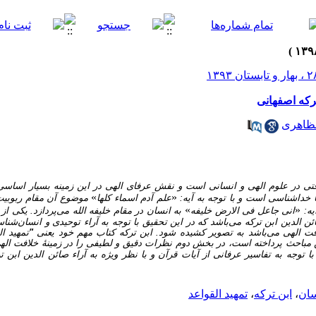
ترکه اصفهانی
مظاهری
ی در علوم الهی و انسانی است و نقش عرفای الهی در این زمینه بسیار اساسی
»
«
 خداشناسی است و با توجه به آیه:
علم آدم اسماء کلها
موضوع آن مقام ربوبیت
»
«
یه:
انی جاعل فی الارض خلیفه
به انسان در مقام خلیفه الله می‌پردازد.
یکی از 
 الدین ابن ترکه می‌باشد که در این تحقیق با توجه به آراء توحیدی و انسان‌ش
فت الهی می‌باشد به تصویر کشیده شود.
ابن ترکه کتاب مهم خود یعنی
"
تمهید ال
مباحث پرداخته است، در بخش دوم نظرات دقیق و لطیفی را در
زمینۀ
خلافت اله
 توجه به تفاسیر عرفانی از آیات قرآن و با نظر ویژه به آراء صائن الدین ابن ت
سان
،
ابن ترکه
،
تمهید القواعد