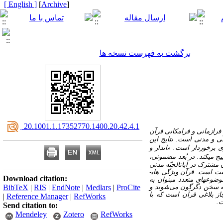
[ English ]
]
Archive
[
برگشت به فهرست نسخه ها
‎ 20.1001.1.17352770.1400.20.42.4.1
 فرازمانی و فرامکانی قرآن
ّی و مدنی است. نتایج این
ی برخوردار است.
«
انذار و
 می­کند. در بُعد مضمونی،
 مشترک در آیات­الجنّه مدنی
شت است. قرآن ویژگی های­
Download citation:
ضوع­های متعدد می­توان به
به سخن دگرگون می‌شوند و
ProCite
|
Medlars
|
EndNote
|
RIS
|
BibTeX
جاز بلاغی قرآن است که با
|
Reference Manager
|
RefWorks
ست.
Send citation to:
Mendeley
Zotero
RefWorks