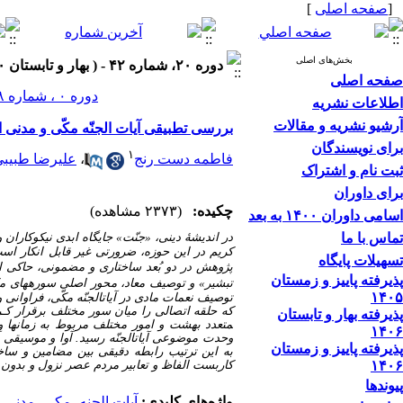
[
صفحه اصلی
]
بخش‌های اصلی
دوره ۲۰، شماره ۴۲ - ( بهار و تابستان ۱۴۰۰ )
صفحه اصلی
دوره ۰ ، شماره ۲۸ ، بهار و تابستان ۱۳۹۳
اطلاعات نشریه
آرشیو نشریه و مقالات
بررسی تطبیقی آیات الجنّه مکّی و مدنی
برای نویسندگان
۱
فاطمه دست رنج
،
علیرضا طبیب
ثبت نام و اشتراک
برای داوران
چکیده:
(۲۳۷۳ مشاهده)
اسامی داوران ۱۴۰۰ به بعد
تماس با ما
در اندیشۀ دینی،
«
جنّت
»
جایگاه ابدی نیکوکاران 
کریم در این حوزه، ضرورتی غیر قابل انکار است
تسهیلات پایگاه
پژوهش در دو بُعد ساختاری و مضمونی، حاکی از
پذیرفته پاییز و زمستان
تبشیر
»
و توصیف معاد، محور اصلی سوره­های مکّـ
۱۴۰۵
توصیف نعمات مادی در آیات­الجنّه مکّی، فراوانی و
که حلقه اتصالی را میان سور مختلف برقرار کـر
پذیرفته بهار و تابستان
متعدد بهشت و امور مختلف مربوط به زمان­ها و 
۱۴۰۶
وحدت موضوعی آیات­الجنّه رسید. آوا و موسیقی
پذیرفته پاییز و زمستان
به این ترتیب رابطه دقیقی بین مضامین و ساختا
۱۴۰۶
کاربست الفاظ و تعابیر مردم عصر نزول و بدون تأ
پیوندها
واژه‌های کلیدی:
آیات الجنه
،
مکی
،
مدنی
،