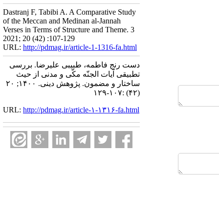
Dastranj F, Tabibi A. A Comparative Study
of the Meccan and Medinan al-Jannah
Verses in Terms of Structure and Theme. 3
2021; 20 (42) :107-129
URL:
http://pdmag.ir/article-1-1316-fa.html
دست رنج فاطمه، طبیبی علیرضا. بررسی
تطبیقی آیات الجنّه مکّی و مدنی از حیث
ساختار و مضمون. پژوهش دینی. ۱۴۰۰; ۲۰
(۴۲) :۱۰۷-۱۲۹
URL:
http://pdmag.ir/article-۱-۱۳۱۶-fa.html