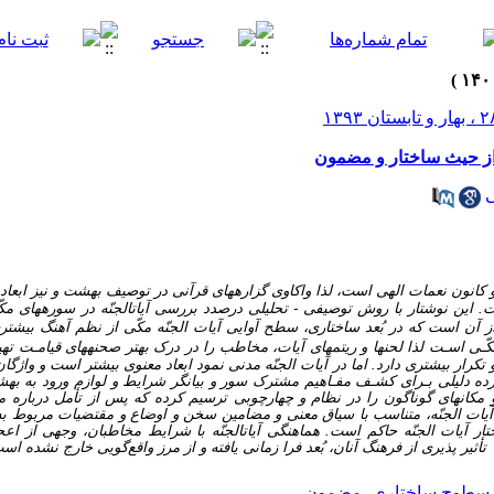
 از حیث ساختار و مضمون
ی
و کانون نعمات الهی است، لذا واکاوی گزاره­های قرآنی در توصیف بهشت و نیز ابعاد
. این نوشتار با روش توصیفی - تحلیلی درصدد بررسی آیات­الجنّه در سوره­های مک
 آن است که در بُعد ساختاری، سطح آوایی آیات الجنّه مکّی از نظم آهنگ بیشتر
ی اسـت لذا لحنها و ریتمهای آیات­، مخاطب را در درک بهتر صحنه­های قیامـت تهییج
 تکرار بیشتری دارد. اما در آیات الجنّه مدنی نمود ابعاد معنوی بیشتر است و واژگان
ده دلیلی بـرای کشـف مفـاهیم مشترک سور و بیانگر شرایط و لوازم ورود به به
مکان­های گوناگون را در نظام و چها­رچوبی ترسیم کرده که پس از تأمل درباره مو
 آیات الجنّه، متناسب با سیاق معنی و مضامین سخن و اوضاع و مقتضیات مربوط 
ر آیات الجنّه حاکم است. هماهنگی آیات­الجنّه با شرایط مخاطبان، وجهی از اع
ثیر پذیری از فرهنگ آنان، بُعد فرا زمانی یافته و از مرز واقع‌گویی خارج نشده ا
سطوح ساختاری
،
مضمون.