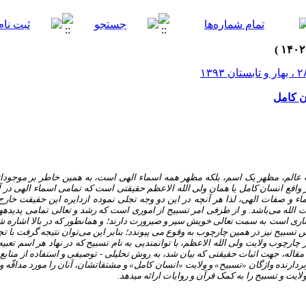
ن کامل
ات عالم، مظهر یک اسم، بلکه مظهر همه اسماء الهی است، به همین خاطر بر موجودا
 واقع انسان کامل یا همان ولی الله الاعظم حقیقتی است که تمامی اسماء الهی در
 و صفات الهی، لذا هر آنچه در این دو وجه تجلی نموده ازدایره این حقیقت خار
 الله می‌باشد. و از طرفی امر تسبیح از اموری است که رشد و تعالی تمامی پدیده­ها 
ساری است به سمت تعالی خویش سیر و صیرورت دارند؛ و همانطور که در بالا اشاره شد
تسبیح نیز در همین چارچوب به وقوع می پیوندد؛ بنابر این می‌توان نتیجه گرفت با تجل
 چارچوب ولایت ولی الله الاعظم، با توانمندیی به نام تسبیح که در نهاد هر اسم ت
قاله، جهت اثبات حقیقتی که بیان شد، به روش تحلیلی - توصیفی و استفاده از منابع کتا
ارنده واژگان «تسبیح» و ولایت «انسان کامل» و مشتقاتشان، آنان را مورد مداقّه و
ایت و تسبیح را به کمک قرآن و روایات ارائه می­دهد.