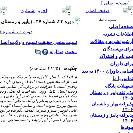
[
صفحه اصلی
]
بخش‌های اصلی
دوره ۲۳، شماره ۴۷ - ( پاییز و زمستان ۱۴۰۲ )
صفحه اصلی
دوره ۰ ، شماره ۲۸ ، بهار و تابستان ۱۳۹۳
اطلاعات نشریه
آرشیو نشریه و مقالات
نسبت‌سنجی حقیقت تسبیح و ولایت انسا
برای نویسندگان
محمدرضا آرام
ثبت نام و اشتراک
برای داوران
چکیده:
(۲۱۲۵ مشاهده)
اسامی داوران ۱۴۰۰ به بعد
از آنجا که «انسان کامل» نه مانند دیگر موجود
تماس با ما
اسم از اسماء الهی هستند احاطه وجودی دارد؛ در
تسهیلات پایگاه
واحدی است با ظرفیت در بردارندگی تمامی اسماء
ولایت انسان کامل و ولی الله است که تجلی ولایت
پذیرفته پاییز و زمستان
دیگر تمامی اسماء با تسبیحی که در آنها جاری و 
۱۴۰۵
صفات در حقیقتی به نام ولی الله متجلّی است، پس 
پذیرفته بهار و تابستان
تسبیح نیز رخ نموده است و تمامی اسماء الهی در
۱۴۰۶
غایی خویش سیر و صیر می‌نمایند. نگارنده در این م
پذیرفته پاییز و زمستان
شیوه معناشناختی واژه، ضمن پژوهش در آیات دربرد
نمونه­های علمی از این ارتباط و نسبت‌سنجی بین ول
۱۴۰۶
پیوندها