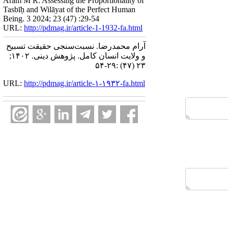
Aram M R. Assessing the Proportionality of
Tasbīḥ and Wilāyat of the Perfect Human
Being. 3 2024; 23 (47) :29-54
URL:
http://pdmag.ir/article-1-1932-fa.html
آرام محمدرضا. نسبت‌سنجی حقیقت تسبیح
و ولایت انسان کامل. پژوهش دینی. ۱۴۰۲;
۲۳ (۴۷) :۲۹-۵۴
URL:
http://pdmag.ir/article-۱-۱۹۳۲-fa.html