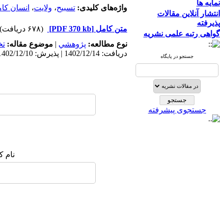
نمایه ها
واژه‌های کلیدی:
تسبیح
،
ولایت
،
انسان کا
انتشار آنلاین مقالات
پذیرفته
متن کامل
[PDF 370 kb]
(۶۷۸ دریافت)
گواهی رتبه علمی نشریه
نوع مطالعه:
پژوهشي
|
موضوع مقاله:
ت
دریافت: 1402/12/14 | پذیرش: 1402/12/10 | انتشار: 1402/12/10
جستجو در پایگاه
جستجوی پیشرفته
نام ک