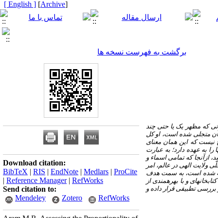
[ English ]
]
Archive
[
برگشت به فهرست نسخه ها
تی که مظهر یک یا حتی چند
 آن متجلی شده است، او کل
ج نیست که این همان معنای
را به عهده دارد؛ به عبارت
، ازآنجا که تمامی اسماء و
Download citation:
ّی ولایت الهی در عالم، امر
BibTeX
|
RIS
|
EndNote
|
Medlars
|
ProCite
عبیه شده است، به سمت هدف
|
Reference Manager
|
RefWorks
بخانه­ای و با بهره­مندی از
 بررسی تطبیقی قرار داده و
Send citation to:
Mendeley
Zotero
RefWorks