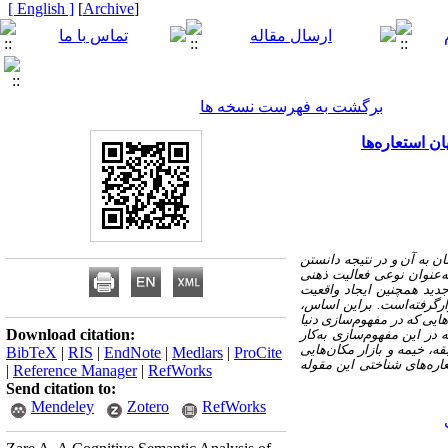
[ English ]
]
Archive
[
برگشت به فهرست نسخه ها
ن استعاره‌ها
ن به آن و در نتیجه دانستن
ه‌عنوان نوعی فعالیت ذهنی
جدید همچنین ایجاد واقعیت
ر‌گرفته‌است. بر‌این اساس،
ایی که در مفهوم‌سازی دنیا
Download citation:
 در این مفهوم‌سازی به‌کار
ه، خیمه و بازار مکان‌هایی
BibTeX
|
RIS
|
EndNote
|
Medlars
|
ProCite
عاره‌های شناختی این مقوله
|
Reference Manager
|
RefWorks
Send citation to:
Mendeley
Zotero
RefWorks