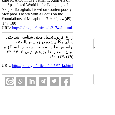
Zare A. A Cognitive Semantic Analysis of
the Spatialized World in the Language of
Nahj al-Balaghah; Based on Contemporary
Metaphor Theory with a Focus on the
Foundations of Metaphors. 3 2025; 24 (49)
:147-180
URL:
http://pdmag.ir/article-1-2174-fa.html
زارع آفرین. تحلیل معنی شناسی شناختی
دنیای مکانی‌شده در زبان نهج‌البلاغه
براساس نظریه معاصر استعاره با تمرکز بر
بنیان استعاره‌ها. پژوهش دینی. ۱۴۰۳; ۲۴
(۴۹) :۱۴۷-۱۸۰
URL:
http://pdmag.ir/article-۱-۲۱۷۴-fa.html