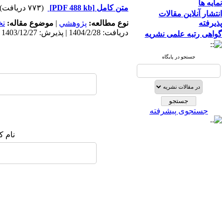
نمایه ها
متن کامل
[PDF 488 kb]
(۷۷۳ دریافت)
انتشار آنلاین مقالات
پذیرفته
نوع مطالعه:
پژوهشي
|
موضوع مقاله:
ت
دریافت: 1404/2/28 | پذیرش: 1403/12/27 | انتشار: 1403/12/27
گواهی رتبه علمی نشریه
جستجو در پایگاه
جستجوی پیشرفته
نام ک