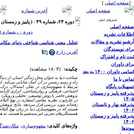
[
صفحه اصلی
]
بخش‌های اصلی
دوره ۲۴، شماره ۴۹ - ( پاییز و زمستان ۱۴۰۳ )
صفحه اصلی
دوره ۰ ، شماره ۲۸ ، بهار و تابستان ۱۳۹۳
اطلاعات نشریه
آرشیو نشریه و مقالات
تحلیل معنی شناسی شناختی دنیای مکانی‌شد
برای نویسندگان
آفرین زارع
ثبت نام و اشتراک
برای داوران
چکیده:
(۱۸۰۳ مشاهده)
اسامی داوران ۱۴۰۰ به بعد
شناخت دنیا به عنوان محل زندگی انسان، از دیدگا
تماس با ما
راه و رسم زیستن در آن کمک شایانی می‌کند. از 
تسهیلات پایگاه
مرتبط‌ با مفهوم‌سازی، در تفکر، استدلال، درک،
اجتماعی، فرهنگی و روان‌شناختی، ابزاری کارآمد ب
پذیرفته پاییز و زمستان
پژوهش حاضر با روش توصیفی- تحلیلی و رویکرد شنا
۱۴۰۵
در چارچوب نظریه معاصر استعاره در نهج البلاغه 
پذیرفته بهار و تابستان
رفته‌اند مورد بررسی قرار می‌دهد.
نتایج پژوهش ن
هستند که در مفهوم‌سازی دنیا در زبان نهج البلاغ
۱۴۰۶
همبستگی‌های تجربی غیر مستقیم ما هستند، نه هم‌
پذیرفته پاییز و زمستان
۱۴۰۶
واژه‌های کلیدی:
مفهوم‌سازی
،
مکان‌شدگ
پیوندها