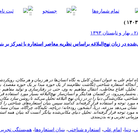
ه در زبان نهج‌البلاغه براساس نظریه معاصر استعاره با تمرکز بر بنیا
ه امام علی به عنوان انسان کامل به نگاه انسان‌ها در هر زمان و هر مکان، رویکردشا
آنجاکه استعاره شناختی (
نگاشت نظام‌مند از یک حوزه مبدا بر یک حوزه مقصد)،
ب
 تحلیل، اقناع مخاطب، انتقال مفاهیم به وی، حتی در رفتارسازی و تولید مفاهیم 
ه‌شمار‌می‌رود، در گفتمان هدایتگر و انسان‌ساز نهج‌البلاغه بسیار مورد استفاده قرا
ختی، مکان‌شدگی دنیا را در در زبان نهج البلاغه تحلیل می‌کند تا روشن سازد مکان‌ه
مورد توجه و استفاده قرار گرفته‌اند کدامند سپس بنیان استعاره‌های شناختی را که
شان می‌دهد مزرعه، دریا، آبشخور، رودخانه/ دریاچه، تکیه‌گاه، چراگاه، میدان مسابق
ه مورد توجه قرار گرفته‌اند. تحلیل دنیای مکانی‌شده بیانگر آنست که بنیان همه است
زمانی تجربی و نه بدن‌مندی.
ی
،
دنیا
،
امام علی
،
استعاره شناختی
،
بنیان استعاره‌ها
،
همبستگی تجربی