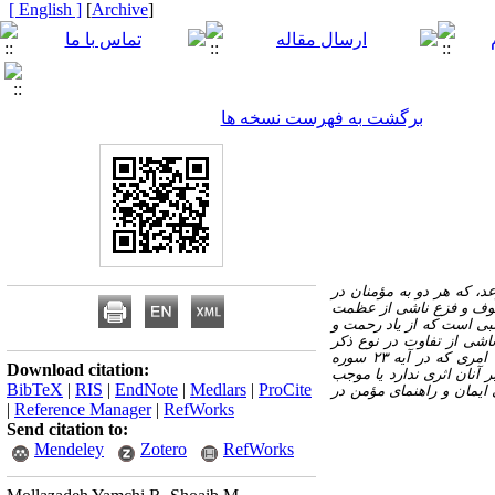
[ English ]
]
Archive
[
برگشت به فهرست نسخه ها
 دو حالت قلبی وجل (ترس) در آیه ۲ سوره انفال و طمأنینه (آرامش) در آیه ۲۸ سوره رعد، که هر دو به مؤمنان در
 خوف و فزع ناشی از عظمت
بی است که از یاد رحمت و
ناشی از تفاوت در نوع ذکر
(جلال/جمال، عقاب/رحمت)، مراتب سلوک (وجل مقدمه طمأنینه) یا حالات درونی مؤمن (خوف از گناه/امید به فضل) دانسته‌اند؛ امری که در آیه ۲۳ سوره
Download citation:
 آنان اثری ندارد یا موجب
BibTeX
|
RIS
|
EndNote
|
Medlars
|
ProCite
 ایمان و راهنمای مؤمن در
|
Reference Manager
|
RefWorks
Send citation to:
Mendeley
Zotero
RefWorks