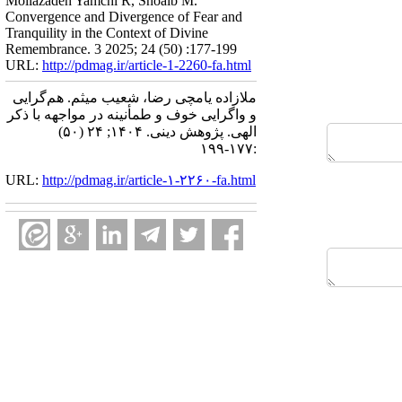
Mollazadeh Yamchi R, Shoaib M.
Convergence and Divergence of Fear and
Tranquility in the Context of Divine
Remembrance. 3 2025; 24 (50) :177-199
URL:
http://pdmag.ir/article-1-2260-fa.html
ملازاده یامچی رضا، شعیب میثم. هم‌گرایی
و واگرایی خوف و طمأنینه در مواجهه با ذکر
الهی. پژوهش دینی. ۱۴۰۴; ۲۴ (۵۰)
:۱۷۷-۱۹۹
URL:
http://pdmag.ir/article-۱-۲۲۶۰-fa.html