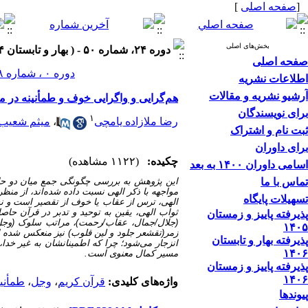
[
صفحه اصلی
]
بخش‌های اصلی
دوره ۲۴، شماره ۵۰ - ( بهار و تابستان ۱۴۰۴ )
صفحه اصلی
دوره ۰ ، شماره ۲۸ ، بهار و تابستان ۱۳۹۳
اطلاعات نشریه
آرشیو نشریه و مقالات
هم‌گرایی و واگرایی خوف و طمأنینه در مو
برای نویسندگان
۱
رضا ملازاده یامچی
،
میثم شعیب
ثبت نام و اشتراک
برای داوران
چکیده:
(۱۱۲۲ مشاهده)
اسامی داوران ۱۴۰۰ به بعد
تماس با ما
مواجهه با ذکر الهی نسبت داده شده‌اند، از م
تسهیلات پایگاه
الهی، ترس از عقاب یا خوف از تقصیر است و نش
ثواب الهی، یقین به توحید و تدبر در قرآن حاص
پذیرفته پاییز و زمستان
۱۴۰۵
زمر(تقشعر جلود و لین قلوب) نیز منعکس شده است
پذیرفته بهار و تابستان
انزجار می‌شود؛ چرا که اطمینانشان به غیر خدا
۱۴۰۶
مسیر کمال معنوی است.
پذیرفته پاییز و زمستان
۱۴۰۶
واژه‌های کلیدی:
قرآن کریم
،
وجل
،
طمأنین
پیوندها