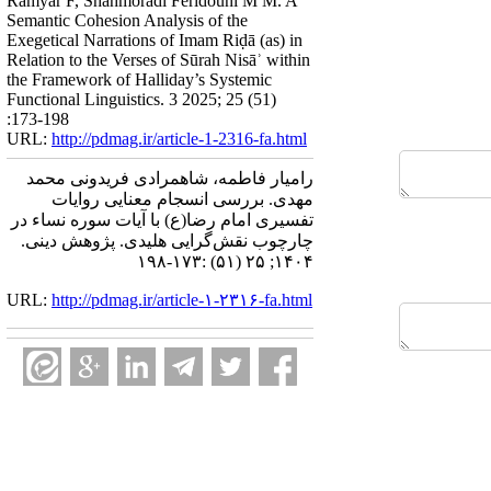
Ramyar F, Shahmoradi Feridouni M M. A
Semantic Cohesion Analysis of the
Exegetical Narrations of Imam Riḍā (as) in
Relation to the Verses of Sūrah Nisāʾ within
the Framework of Halliday’s Systemic
Functional Linguistics. 3 2025; 25 (51)
:173-198
URL:
http://pdmag.ir/article-1-2316-fa.html
رامیار فاطمه، شاهمرادی فریدونی محمد
مهدی. بررسی انسجام معنایی روایات
تفسیری امام رضا(ع) با آیات سوره نساء در
چارچوب نقش‌گرایی هلیدی. پژوهش دینی.
۱۴۰۴; ۲۵ (۵۱) :۱۷۳-۱۹۸
URL:
http://pdmag.ir/article-۱-۲۳۱۶-fa.html