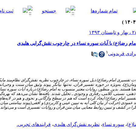
ام رضا(ع) با آیات سوره نساء در چارچوب نقش‌گرایی هلیدی
۱
ادی فریدونی
ت تفسیری امام رضا(ع) ذیل سوره نساء، در چارچوب نظریه نقش‌گرای نظام‌مند مای
ع)، به‌ویژه در حوزه تفسیر قرآن، نه‌تنها بیانگر پیوند وثیق میان سنت و وحی‌ان
نا هستند. بدین منظور، روایات معتبر منسوب به امام رضا(ع) درباره آیات سوره نساء،
ی، نسبتی، کلامی، رفتاری و وجودی ـ تحلیل شدند. یافته‌ها نشان می‌دهد که بهره‌گیر
و تفسیر امام رضا(ع) ایجاد کرده‌ است که هم در سطح واژگانی و نحوی و هم در لایه‌ه
ُعد عمودی (حرکت از بیان کلی آیه به تبیین عینی و کاربردی) و افقی(پیوند بینامتنی می
را در کشف و تبیین روابط معنایی میان متن قرآن و روایات تفسیری است و می‌تواند 
ا(ع)
،
سوره نساء
،
نظریه نقش‌گرای هلیدی
،
فرایندهای تجربی.