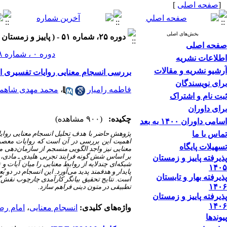
[
صفحه اصلی
]
بخش‌های اصلی
دوره ۲۵، شماره ۵۱ - ( پاییز و زمستان ۱۴۰۴ )
صفحه اصلی
دوره ۰ ، شماره ۲۸ ، بهار و تابستان ۱۳۹۳
اطلاعات نشریه
آرشیو نشریه و مقالات
بررسی انسجام معنایی روایات تفسیری ام
برای نویسندگان
فاطمه رامیار
،
محمد مهدی شاهمر
ثبت نام و اشتراک
برای داوران
چکیده:
(۹۰۰ مشاهده)
اسامی داوران ۱۴۰۰ به بعد
تماس با ما
پژوهش حاضر با هدف تحلیل انسجام معنایی روایا
اهمیت این بررسی در آن است که روایات معصومان(
تسهیلات پایگاه
معنایی نیز واجد الگویی منسجم از سازمان‌دهی مع
بر اساس شش گونه فرایند تجربی هلیدی ـ مادی، ذهن
پذیرفته پاییز و زمستان
شبکه‌ای چندلایه از روابط معنایی را میان آیات 
۱۴۰۵
پایدار و هدفمند پدید می‌آورد. این انسجام در دو ب
پذیرفته بهار و تابستان
است. نتایج تحقیق بیانگر کارآمدی چارچوب نقش‌گ
۱۴۰۶
تطبیقی در متون دینی فراهم سازد.
پذیرفته پاییز و زمستان
۱۴۰۶
واژه‌های کلیدی:
انسجام معنایی
،
امام رض
پیوندها