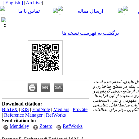
[ English ]
]
Archive
[
برگشت به فهرست نسخه ها
کل هلیدی، انجام شده است.
د، بلکه در سطح ساختاری و
 از منابع حدیثی گردآوری و
ی سنجیده از این فرایندها،
ای مفهومی و علّی، انسجامی
Download citation:
ان آیات مرتبط) قابل شناسایی
BibTeX
|
RIS
|
EndNote
|
Medlars
|
ProCite
الگویی مؤثر برای مطالعات
|
Reference Manager
|
RefWorks
Send citation to:
Mendeley
Zotero
RefWorks