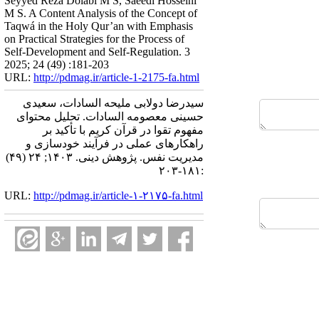
Seyyed Reza Dolabi M S, Saeedi Hosseini
M S. A Content Analysis of the Concept of
Taqwá in the Holy Qur’an with Emphasis
on Practical Strategies for the Process of
Self-Development and Self-Regulation. 3
2025; 24 (49) :181-203
URL:
http://pdmag.ir/article-1-2175-fa.html
سیدرضا دولابی ملیحه السادات، سعیدی
حسینی معصومه السادات. تحلیل محتوای
مفهوم تقوا در قرآن کریم با تأکید بر
راهکارهای عملی در فرآیند خودسازی و
مدیریت نفس. پژوهش دینی. ۱۴۰۳; ۲۴ (۴۹)
:۱۸۱-۲۰۳
URL:
http://pdmag.ir/article-۱-۲۱۷۵-fa.html