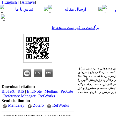
[ English ]
]
Archive
[
برگشت به فهرست نسخه ها
توای مضمونی و بررسی سیاق
ده است. برخلاف پژوهش‌های
مره پرداخته است. یافته‌ها
رفتار با ارزش‌های الهی را
ر لغزش، مانند ایجاد موانع
Download citation:
یه‌ای سالم و مشروع و نیز
BibTeX
|
RIS
|
EndNote
|
Medlars
|
ProCite
هیم قرآنی از طریق مطالعه
|
Reference Manager
|
RefWorks
Send citation to:
Mendeley
Zotero
RefWorks