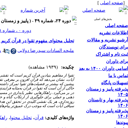
[
صفحه اصلی
]
بخش‌های اصلی
دوره ۲۴، شماره ۴۹ - ( پاییز و زمستان ۱۴۰۳ )
صفحه اصلی
دوره ۰ ، شماره ۲۸ ، بهار و تابستان ۱۳۹۳
اطلاعات نشریه
آرشیو نشریه و مقالات
تحلیل محتوای مفهوم تقوا در قرآن کریم 
برای نویسندگان
ملیحه السادات سیدرضا دولابی
،
م
ثبت نام و اشتراک
برای داوران
چکیده:
(۱۹۳۹ مشاهده)
اسامی داوران ۱۴۰۰ به بعد
تماس با ما
تقوا از مفاهیم بنیادین قرآن کریم است که نقش
آیات، نشان می‌دهد که قرآن افزون بر معرفی تق
تسهیلات پایگاه
پیشین که بیشتر بر فضیلت‌های تقوا تمرکز داشته‌
حاکی از آن است که تقوا در قرآن به‌مثابه فراین
پذیرفته پاییز و زمستان
.
در بر می‌گیرد
راهکارهایی نظیر پایداری در مسیر
۱۴۰۵
ذهنی و عملی برای جلوگیری از ارتکاب گناه و خو
پذیرفته بهار و تابستان
روزه‌داری، هر یک نقشی کلیدی در تحقق این هدف 
۱۴۰۶
سیاقی آیات است که موجب درک عمیق‌تر پیام‌های
پذیرفته پاییز و زمستان
۱۴۰۶
واژه‌های کلیدی:
قرآن
،
تحلیل محتوا
،
راهک
پیوندها