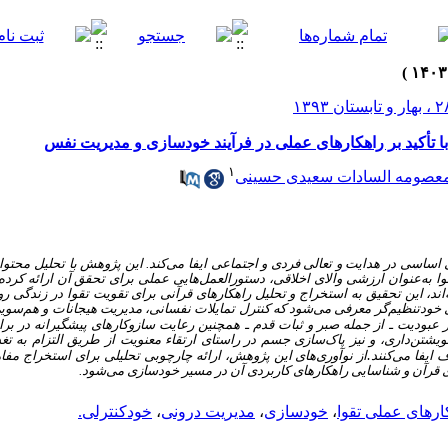
با تأکید بر راهکارهای عملی در فرآیند خودسازی و مدیریت نفس
۱
عصومه السادات سعیدی حسینی
ی اساسی در هدایت و تعالی فردی و اجتماعی ایفا می‌کند. این پژوهش با تحلیل مح
وا به‌عنوان ارزشی والای اخلاقی، دستورالعمل‌هایی عملی برای تحقق آن ارائه کر
اند، این تحقیق به استخراج و تحلیل راهکارهای قرآنی برای تقویت تقوا در زندگی روز
دی خودتنظیم‌گر معرفی می‌شود که کنترل تمایلات نفسانی، مدیریت هیجانات و هم‌سویی 
 عبودیت ـ از جمله صبر و ثبات قدم ـ همچنین رعایت سازوکارهای پیشگیرانه در براب
یشتن‌داری، و نیز پاک‌سازی جسم در راستای ارتقاء معنویت از طریق التزام به تغذ
.
ایفا می‌کنند
از نوآوری‌های این پژوهش، ارائه چارچوبی تحلیلی برای استخراج مفا
 قرآن و شناسایی راهکارهای کاربردی آن در مسیر خودسازی می‌شود.
ارهای عملی تقوا
،
خودسازی
،
مدیریت درونی
،
خودکنترلی.